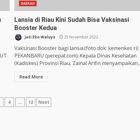
DAERAH
u
Lansia di Riau Kini Sudah Bisa Vaksinasi
Booster Kedua
Jati Eko Waluyo
25 November 2022
Vaksinasi Booster bagi lansia.(foto dok: kemenkes ri)
HUT
PEKANBARU (perepat.com)-Kepala Dinas Kesehatan
(Kadiskes) Provinsi Riau, Zainal Arifin menyampaikan..
Read More
3
4
…
12
Next