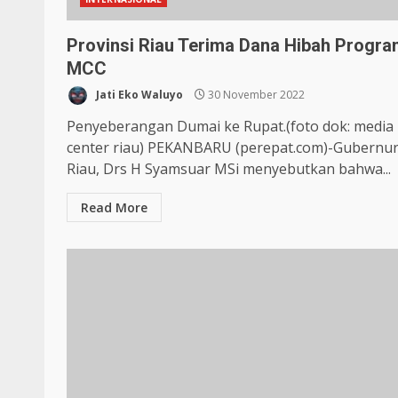
Provinsi Riau Terima Dana Hibah Progr
MCC
Jati Eko Waluyo
30 November 2022
Penyeberangan Dumai ke Rupat.(foto dok: media
center riau) PEKANBARU (perepat.com)-Gubernu
Riau, Drs H Syamsuar MSi menyebutkan bahwa...
Read More