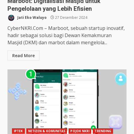
Marboot: Digitalisasi Masjid untuk
Pengelolaan yang Lebih Efisien
Jati Eko Waluyo
27 Desember 2024
CyberNKRI.Com – Marboot, sebuah startup inovatif,
hadir sebagai solusi bagi Dewan Kemakmuran
Masjid (DKM) dan marbot dalam mengelola...
Read More
IPTEK
NETIZEN & KOMUNITAS
POJOK NKRI
TRENDING