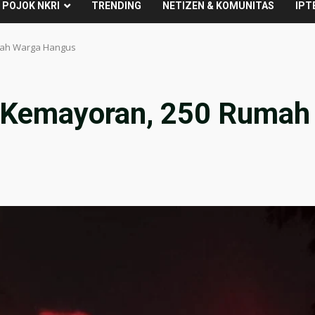
POJOK NKRI
TRENDING
NETIZEN & KOMUNITAS
IPT
mah Warga Hangus
i Kemayoran, 250 Rumah