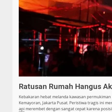
Ratusan Rumah Hangus Ak
Kebakaran hebat melanda kawasan permukiman p
Kemayoran, Jakarta Pusat. Peristiwa tragis ini 
api
merembet dengan sangat cepat karena posisi