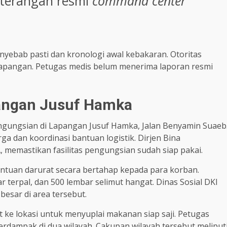
keterangan resmi
command center
penyebab pasti dan kronologi awal kebakaran. Otoritas
 lapangan. Petugas medis belum menerima laporan resmi
angan Jusuf Hamka
ngungsian di Lapangan Jusuf Hamka, Jalan Benyamin Suaeb
ga dan koordinasi bantuan logistik. Dirjen Bina
, memastikan fasilitas pengungsian sudah siap pakai.
antuan darurat secara bertahap kepada para korban.
 terpal, dan 500 lembar selimut hangat. Dinas Sosial DKI
besar di area tersebut.
t ke lokasi untuk menyuplai makanan siap saji. Petugas
dampak di dua wilayah. Cakupan wilayah tersebut meliput