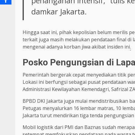
penanganan intensif,” tulis 
damkar Jakarta.
Hingga saat ini, pihak kepolisian belum merilis 
terkait juga masih melakukan pendataan final di
mengenai adanya korban jiwa akibat insiden ini
.
Posko Pengungsian di Lap
Pemerintah bergerak cepat menyediakan titik pe
Lokasi ini berfungsi sebagai pusat pendataan war
Administrasi Kewilayahan Kemendagri, Safrizal ZA
BPBD DKI Jakarta juga mulai mendistribusikan b
Petugas menyalurkan 16 lembar matras, 10 lembar
Jakarta turut mendirikan tiga tenda pengungsian 
Mobil logistik dari PMI dan Baznas sudah merapa
setempat memfokuskan pendataan pada warga ter