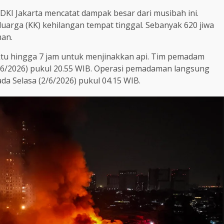
I Jakarta mencatat dampak besar dari musibah ini.
arga (KK) kehilangan tempat tinggal. Sebanyak 620 jiwa
man.
 hingga 7 jam untuk menjinakkan api. Tim pemadam
/6/2026) pukul 20.55 WIB. Operasi pemadaman langsung
ada Selasa (2/6/2026) pukul 04.15 WIB.