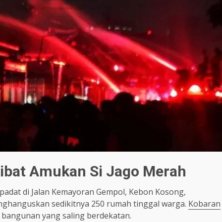
ibat Amukan Si Jago Merah
adat di Jalan Kemayoran Gempol, Kebon Kosong,
menghanguskan sedikitnya 250 rumah tinggal warga.
Kobaran
 bangunan yang saling berdekatan.